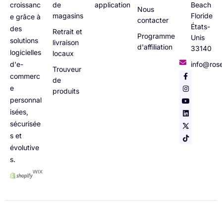
croissanc
de
application
Beach
Nous
magasins
Floride
e grâce à
contacter
États-
des
Retrait et
Programme
Unis
solutions
livraison
d'affiliation
33140
logicielles
locaux
d'e-
info@ros
Trouveur
commerc
de
e
produits
personnal
isées,
sécurisée
s et
évolutive
s.
Italian
Portuguese
German