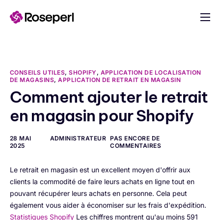
au
contenu
Applications
Construire une application
CONSEILS UTILES
,
SHOPIFY
,
APPLICATION DE LOCALISATION
Industries
DE MAGASINS
,
APPLICATION DE RETRAIT EN MAGASIN
Comment ajouter le retrait
Soutien
en magasin pour Shopify
Blog
28 MAI
ADMINISTRATEUR
PAS ENCORE DE
2025
COMMENTAIRES
Le retrait en magasin est un excellent moyen d'offrir aux
clients la commodité de faire leurs achats en ligne tout en
pouvant récupérer leurs achats en personne. Cela peut
également vous aider à économiser sur les frais d'expédition.
Statistiques Shopify
Les chiffres montrent qu'au moins 591