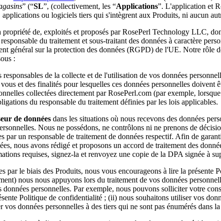
agasins
” (“
SL
”, (collectivement, les “
Applications
”. L'application et 
applications ou logiciels tiers qui s'intègrent aux Produits, ni aucun aut
la propriété de, exploités et proposés par RosePerl Technology LLC, do
responsable du traitement et sous-traitant des données à caractère perso
ent général sur la protection des données (RGPD) de l'UE. Notre rôle dé
sous :
esponsables de la collecte et de l'utilisation de vos données personnel
vous et des finalités pour lesquelles ces données personnelles doivent ê
nnelles collectées directement par RosePerl.com (par exemple, lorsque 
tions du responsable du traitement définies par les lois applicables.
seur de données
dans les situations où nous recevons des données person
ersonnelles. Nous ne possédons, ne contrôlons ni ne prenons de décisi
 par un responsable de traitement de données respectif. Afin de garant
nées, nous avons rédigé et proposons un accord de traitement des données
rmations requises, signez-la et renvoyez une copie de la DPA signée à
 par le biais des Produits, nous vous encourageons à lire la présente Po
ment) nous nous appuyons lors du traitement de vos données personnelles
 données personnelles. Par exemple, nous pouvons solliciter votre consen
nte Politique de confidentialité ; (ii) nous souhaitons utiliser vos donn
rer vos données personnelles à des tiers qui ne sont pas énumérés dans la