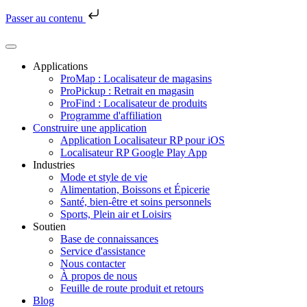
Passer au contenu
Passer
au
contenu
Applications
ProMap : Localisateur de magasins
ProPickup : Retrait en magasin
ProFind : Localisateur de produits
Programme d'affiliation
Construire une application
Application Localisateur RP pour iOS
Localisateur RP Google Play App
Industries
Mode et style de vie
Alimentation, Boissons et Épicerie
Santé, bien-être et soins personnels
Sports, Plein air et Loisirs
Soutien
Base de connaissances
Service d'assistance
Nous contacter
À propos de nous
Feuille de route produit et retours
Blog