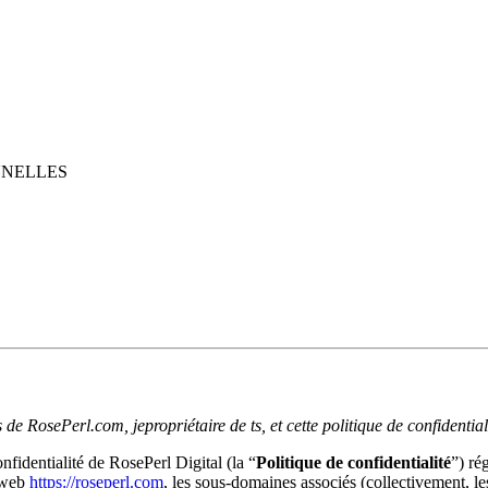
NNELLES
s de RosePerl.com, je
propriétaire de ts, et cette politique de confidential
nfidentialité de RosePerl Digital (la “
Politique de confidentialité
”) ré
e web
https://roseperl.com
, les sous-domaines associés (collectivement, le