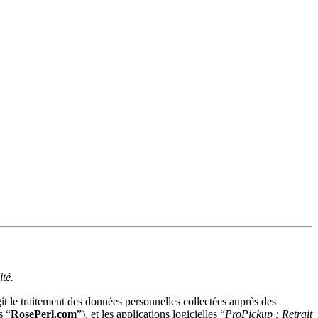
ité.
git le traitement des données personnelles collectées auprès des
s “
RosePerl.com
”), et les applications logicielles “
ProPickup : Retrait