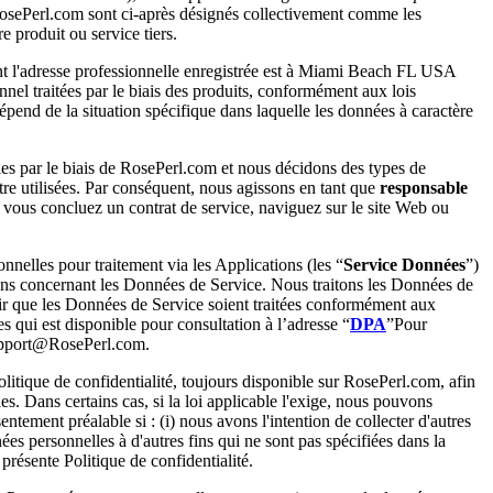
RosePerl.com sont ci-après désignés collectivement comme les
re produit ou service tiers.
nt l'adresse professionnelle enregistrée est à Miami Beach FL USA
nnel traitées par le biais des produits, conformément aux lois
pend de la situation spécifique dans laquelle les données à caractère
les par le biais de RosePerl.com et nous décidons des types de
tre utilisées. Par conséquent, nous agissons en tant que
responsable
vous concluez un contrat de service, naviguez sur le site Web ou
nelles pour traitement via les Applications (les “
Service
Données
”)
ons concernant les Données de Service. Nous traitons les Données de
ir que les Données de Service soient traitées conformément aux
 qui est disponible pour consultation à l’adresse “
DPA
”Pour
 support@RosePerl.com.
litique de confidentialité, toujours disponible sur RosePerl.com, afin
. Dans certains cas, si la loi applicable l'exige, nous pouvons
tement préalable si : (i) nous avons l'intention de collecter d'autres
ées personnelles à d'autres fins qui ne sont pas spécifiées dans la
 présente Politique de confidentialité.