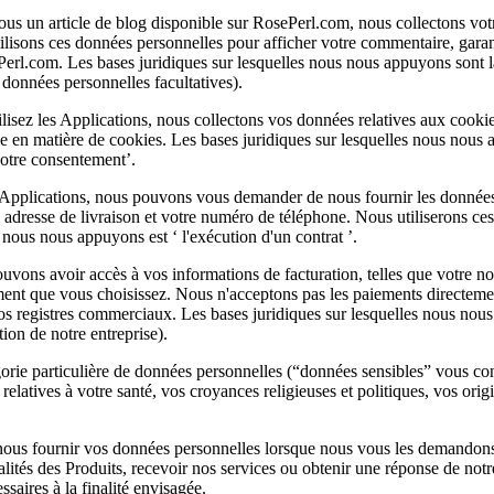
s un article de blog disponible sur RosePerl.com, nous collectons votre
isons ces données personnelles pour afficher votre commentaire, garantir
sePerl.com. Les bases juridiques sur lesquelles nous nous appuyons sont 
 données personnelles facultatives).
sez les Applications, nous collectons vos données relatives aux cookies.
ique en matière de cookies. Les bases juridiques sur lesquelles nous nou
 ‘votre consentement’.
pplications, nous pouvons vous demander de nous fournir les données pe
e adresse de livraison et votre numéro de téléphone. Nous utiliserons c
 nous nous appuyons est ‘ l'exécution d'un contrat ’.
ons avoir accès à vos informations de facturation, telles que votre nom,
ent que vous choisissez. Nous n'acceptons pas les paiements directement 
s registres commerciaux. Les bases juridiques sur lesquelles nous nous a
tion de notre entreprise).
orie particulière de données personnelles (“données sensibles” vous conc
relatives à votre santé, vos croyances religieuses et politiques, vos ori
ous fournir vos données personnelles lorsque nous vous les demandons, 
alités des Produits, recevoir nos services ou obtenir une réponse de no
saires à la finalité envisagée.