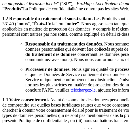
en magasin et livraison locale
” (“
SP
”), “
ProMap : Localisateur de m
“
Produits
”La Politique de confidentialité ne couvre pas les sites Web, 
1.2
Responsable du traitement et sous-traitant.
Les Produits sont 
33140 (“
nous
”, “
États-Unis
”, ou “
notre
”. Nous agissons en tant que 
applicables en matière de protection des données, y compris le règlem
personnel sont traitées par nos soins, comme expliqué en détail ci-des
Responsable du traitement des données.
Nous sommes r
données personnelles qui doivent être collectés auprès de 
du traitement des données
concernant les données perso
communiquez avec nous). Nous nous conformons aux obliga
Processeur de données.
Nous
agir en qualité de
proces
et que les Données de Service contiennent des données p
Service uniquement conformément aux instructions émises
normes les plus strictes en matière de protection des don
conclure l'APE, veuillez
téléchargez-le
, ajoutez les info
1.3
Votre consentement.
Avant de soumettre des données personnelles
de comprendre sur quelles bases juridiques (autres que votre consente
chercher à obtenir votre consentement éclairé pour le traitement de vos
types de données personnelles qui ne sont pas mentionnées dans la prése
présente Politique de confidentialité ; ou (iii) nous souhaitons transfé