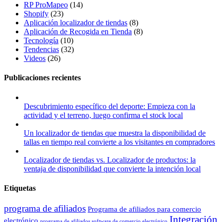
RP ProMapeo
(14)
Shopify
(23)
Aplicación localizador de tiendas
(8)
Aplicación de Recogida en Tienda
(8)
Tecnología
(10)
Tendencias
(32)
Videos
(26)
Publicaciones recientes
Descubrimiento específico del deporte: Empieza con la
actividad y el terreno, luego confirma el stock local
Un localizador de tiendas que muestra la disponibilidad de
tallas en tiempo real convierte a los visitantes en compradores
Localizador de tiendas vs. Localizador de productos: la
ventaja de disponibilidad que convierte la intención local
Etiquetas
programa de afiliados
Programa de afiliados para comercio
Integración
electrónico
programa de afiliados software de comercio electrónico