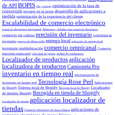
BOPIS
de API
optimización de la tasa de
clic y recoge
conversión
desarrollo de aplicaciones a
recoger en la acera
medida
optimización de la experiencia del cliente
Escalabilidad de comercio electrónico
comercio electrónico empresarial
Alimentos y bebidas para comercio electrónico
precisión del inventario
comercio sin cabeza
visibilidad de
entrega local
inventario
entrega de última milla
aplicación de entrega local
comercio omnicanal
inventario multiubicación
Comercio
minorista omnicanal
velocidad de página
análisis de rendimiento
Localizador de productos
aplicación
localizadora de productos
Camioneta Pro
inventario en tiempo real
sincronización de
Tecnología Rose Perl
inventario en tiempo real
Aplicaciones
Entrega local de Shopify
Localizador
de Shopify
Recogida local de Shopify
Recogida en tienda de Shopify
de tiendas Shopify
aplicación localizador de
Localizador de tiendas
tiendas
aplicaciones de
Comercio electrónico de marca blanca