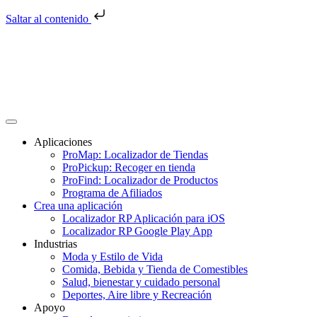
Saltar al contenido
Saltar
al
contenido
Aplicaciones
ProMap: Localizador de Tiendas
ProPickup: Recoger en tienda
ProFind: Localizador de Productos
Programa de Afiliados
Crea una aplicación
Localizador RP Aplicación para iOS
Localizador RP Google Play App
Industrias
Moda y Estilo de Vida
Comida, Bebida y Tienda de Comestibles
Salud, bienestar y cuidado personal
Deportes, Aire libre y Recreación
Apoyo