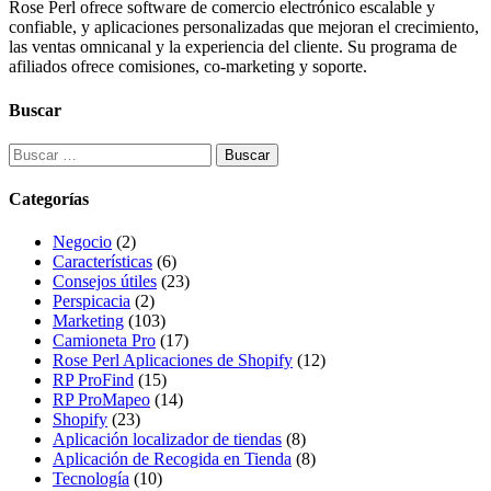
Rose Perl ofrece software de comercio electrónico escalable y
confiable, y aplicaciones personalizadas que mejoran el crecimiento,
las ventas omnicanal y la experiencia del cliente. Su programa de
afiliados ofrece comisiones, co-marketing y soporte.
Buscar
Buscar:
Categorías
Negocio
(2)
Características
(6)
Consejos útiles
(23)
Perspicacia
(2)
Marketing
(103)
Camioneta Pro
(17)
Rose Perl Aplicaciones de Shopify
(12)
RP ProFind
(15)
RP ProMapeo
(14)
Shopify
(23)
Aplicación localizador de tiendas
(8)
Aplicación de Recogida en Tienda
(8)
Tecnología
(10)