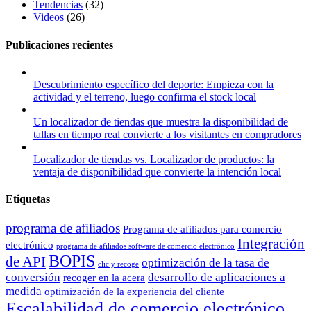
Tendencias
(32)
Videos
(26)
Publicaciones recientes
Descubrimiento específico del deporte: Empieza con la
actividad y el terreno, luego confirma el stock local
Un localizador de tiendas que muestra la disponibilidad de
tallas en tiempo real convierte a los visitantes en compradores
Localizador de tiendas vs. Localizador de productos: la
ventaja de disponibilidad que convierte la intención local
Etiquetas
programa de afiliados
Programa de afiliados para comercio
Integración
electrónico
programa de afiliados software de comercio electrónico
BOPIS
de API
optimización de la tasa de
clic y recoge
conversión
desarrollo de aplicaciones a
recoger en la acera
medida
optimización de la experiencia del cliente
Escalabilidad de comercio electrónico