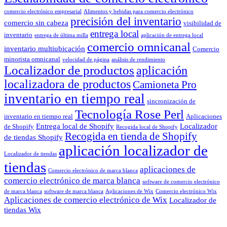
comercio electrónico empresarial
Alimentos y bebidas para comercio electrónico
precisión del inventario
comercio sin cabeza
visibilidad de
entrega local
inventario
entrega de última milla
aplicación de entrega local
comercio omnicanal
inventario multiubicación
Comercio
minorista omnicanal
velocidad de página
análisis de rendimiento
Localizador de productos
aplicación
localizadora de productos
Camioneta Pro
inventario en tiempo real
sincronización de
Tecnología Rose Perl
inventario en tiempo real
Aplicaciones
Entrega local de Shopify
Localizador
de Shopify
Recogida local de Shopify
Recogida en tienda de Shopify
de tiendas Shopify
aplicación localizador de
Localizador de tiendas
tiendas
aplicaciones de
Comercio electrónico de marca blanca
comercio electrónico de marca blanca
software de comercio electrónico
de marca blanca
software de marca blanca
Aplicaciones de Wix
Comercio electrónico Wix
Aplicaciones de comercio electrónico de Wix
Localizador de
tiendas Wix