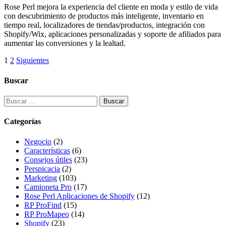
Rose Perl mejora la experiencia del cliente en moda y estilo de vida
con descubrimiento de productos más inteligente, inventario en
tiempo real, localizadores de tiendas/productos, integración con
Shopify/Wix, aplicaciones personalizadas y soporte de afiliados para
aumentar las conversiones y la lealtad.
Paginación
1
2
Siguientes
de
Buscar
entradas
Buscar:
Categorías
Negocio
(2)
Características
(6)
Consejos útiles
(23)
Perspicacia
(2)
Marketing
(103)
Camioneta Pro
(17)
Rose Perl Aplicaciones de Shopify
(12)
RP ProFind
(15)
RP ProMapeo
(14)
Shopify
(23)