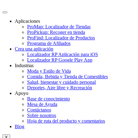
Saltar
contenido
al
contenido
Aplicaciones
ProMap: Localizador de Tiendas
ProPickup: Recoger en tienda
ProFind: Localizador de Productos
Programa de Afiliados
Crea una aplicación
Localizador RP Aplicación para iOS
Localizador RP Google Play App
Industrias
Moda y Estilo de Vida
Comida, Bebida y Tienda de Comestibles
Salud, bienestar y cuidado personal
Deportes, Aire libre y Recreación
Apoyo
Base de conocimiento
Mesa de Ayuda
Contáctanos
Sobre nosotros
Hoja de ruta del producto y comentarios
Blog
X