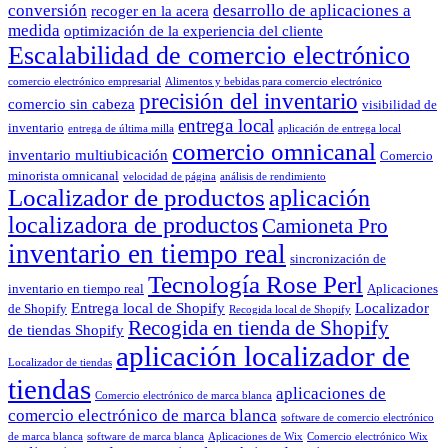
conversión
desarrollo de aplicaciones a
recoger en la acera
medida
optimización de la experiencia del cliente
Escalabilidad de comercio electrónico
comercio electrónico empresarial
Alimentos y bebidas para comercio electrónico
precisión del inventario
comercio sin cabeza
visibilidad de
entrega local
inventario
entrega de última milla
aplicación de entrega local
comercio omnicanal
inventario multiubicación
Comercio
minorista omnicanal
velocidad de página
análisis de rendimiento
Localizador de productos
aplicación
localizadora de productos
Camioneta Pro
inventario en tiempo real
sincronización de
Tecnología Rose Perl
inventario en tiempo real
Aplicaciones
Entrega local de Shopify
Localizador
de Shopify
Recogida local de Shopify
Recogida en tienda de Shopify
de tiendas Shopify
aplicación localizador de
Localizador de tiendas
tiendas
aplicaciones de
Comercio electrónico de marca blanca
comercio electrónico de marca blanca
software de comercio electrónico
de marca blanca
software de marca blanca
Aplicaciones de Wix
Comercio electrónico Wix