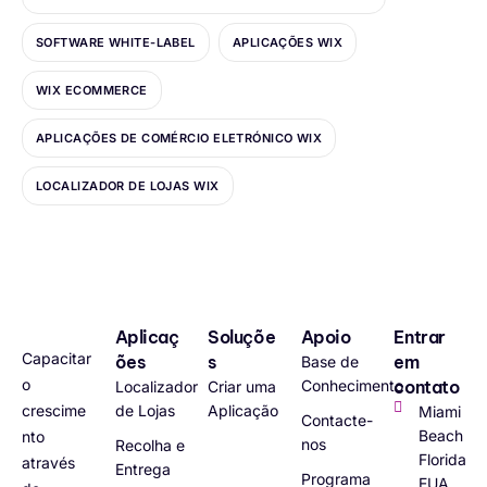
SOFTWARE WHITE-LABEL
APLICAÇÕES WIX
WIX ECOMMERCE
APLICAÇÕES DE COMÉRCIO ELETRÓNICO WIX
LOCALIZADOR DE LOJAS WIX
Aplicaç
Soluçõe
Apoio
Entrar
Capacitar
ões
s
em
Base de
o
Conhecimento
contato
Localizador
Criar uma
crescime
de Lojas
Aplicação
Miami
Contacte-
Beach
nto
nos
Recolha e
Florida
através
Entrega
Programa
EUA