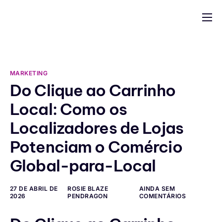
para o
conteúdo
Aplicações
Construir uma Aplicação
MARKETING
Indústrias
Do Clique ao Carrinho
Apoio
Local: Como os
Blog
Localizadores de Lojas
Potenciam o Comércio
Global-para-Local
27 DE ABRIL DE
ROSIE BLAZE
AINDA SEM
2026
PENDRAGON
COMENTÁRIOS