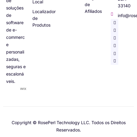
de
Local
de
33140
soluções
Afiliados
Localizador
de
info@ros
de
software
Produtos
de e-
commerc
e
personali
zadas,
seguras e
escaloná
veis.
Italian
German
Copyright © RosePerl Technology LLC. Todos os Direitos
Spanish
Reservados.
French