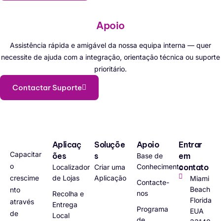
Apoio
Assistência rápida e amigável da nossa equipa interna — quer
necessite de ajuda com a integração, orientação técnica ou suporte
prioritário.
Contactar Suporte
Aplicaç
Soluçõe
Apoio
Entrar
Capacitar
ões
s
em
Base de
o
Conhecimento
contato
Localizador
Criar uma
crescime
de Lojas
Aplicação
Miami
Contacte-
Beach
nto
nos
Recolha e
Florida
através
Entrega
Programa
EUA
de
Local
de