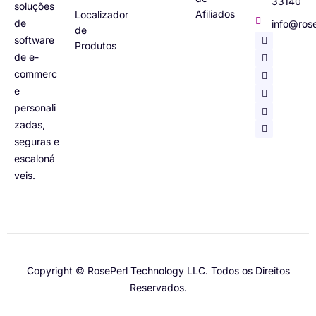
33140
soluções
Afiliados
Localizador
de
info@ros
de
software
Produtos
de e-
commerc
e
personali
zadas,
seguras e
escaloná
veis.
Italian
German
Copyright © RosePerl Technology LLC. Todos os Direitos
Spanish
Reservados.
French