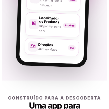
Encontrar locais
próximos
Localizador
de Produtos
🛍️
Produto
Disponível perto
de si
Direções
🗺️
Vai
Abrir no Maps
CONSTRUÍDO PARA A DESCOBERTA
Uma app para