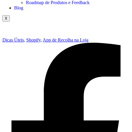
Roadmap de Produtos e Feedback
Blog
X
Dicas Úteis
,
Shopify
,
App de Recolha na Loja