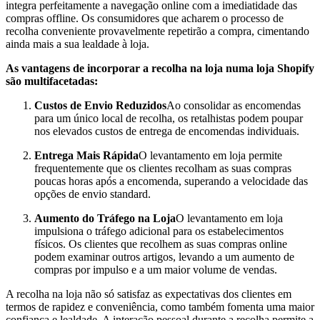
integra perfeitamente a navegação online com a imediatidade das
compras offline. Os consumidores que acharem o processo de
recolha conveniente provavelmente repetirão a compra, cimentando
ainda mais a sua lealdade à loja.
As vantagens de incorporar a recolha na loja numa loja Shopify
são multifacetadas:
Custos de Envio Reduzidos
Ao consolidar as encomendas
para um único local de recolha, os retalhistas podem poupar
nos elevados custos de entrega de encomendas individuais.
Entrega Mais Rápida
O levantamento em loja permite
frequentemente que os clientes recolham as suas compras
poucas horas após a encomenda, superando a velocidade das
opções de envio standard.
Aumento do Tráfego na Loja
O levantamento em loja
impulsiona o tráfego adicional para os estabelecimentos
físicos. Os clientes que recolhem as suas compras online
podem examinar outros artigos, levando a um aumento de
compras por impulso e a um maior volume de vendas.
A recolha na loja não só satisfaz as expectativas dos clientes em
termos de rapidez e conveniência, como também fomenta uma maior
confiança e lealdade. A interação pessoal durante a recolha permite a