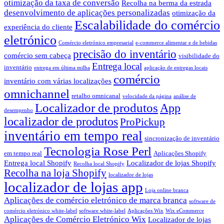
otimização da taxa de conversão
Recolha na berma da estrada
desenvolvimento de aplicações personalizadas
otimização da
Escalabilidade do comércio
experiência do cliente
eletrónico
Comércio eletrónico empresarial
e-commerce alimentar e de bebidas
precisão do inventário
comércio sem cabeça
visibilidade do
Entrega local
inventário
entrega em última milha
aplicação de entregas locais
comércio
inventário com várias localizações
omnichannel
retalho omnicanal
velocidade da página
análise de
Localizador de produtos
App
desempenho
localizador de produtos
ProPickup
inventário em tempo real
sincronização de inventário
Tecnologia Rose Perl
em tempo real
Aplicações Shopify
Entrega local Shopify
Localizador de lojas Shopify
Recolha local Shopify
Recolha na loja Shopify
localizador de lojas
localizador de lojas app
Loja online branca
Aplicações de comércio eletrónico de marca branca
software de
comércio eletrónico white-label
software white-label
Aplicações Wix
Wix eCommerce
Aplicações de Comércio Eletrónico Wix
Localizador de lojas