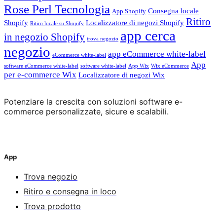
Rose Perl Tecnologia
Consegna locale
App Shopify
Ritiro
Shopify
Localizzatore di negozi Shopify
Ritiro locale su Shopify
app cerca
in negozio Shopify
trova negozio
negozio
app eCommerce white-label
eCommerce white-label
App
software eCommerce white-label
software white-label
App Wix
Wix eCommerce
per e-commerce Wix
Localizzatore di negozi Wix
Potenziare la crescita con soluzioni software e-
commerce personalizzate, sicure e scalabili.
App
Trova negozio
Ritiro e consegna in loco
Trova prodotto