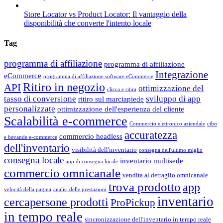
Store Locator vs Product Locator: Il vantaggio della
disponibilità che converte l'intento locale
Tag
programma di affiliazione
programma di affiliazione
Integrazione
eCommerce
programma di affiliazione software eCommerce
Ritiro in negozio
API
ottimizzazione del
clicca e ritira
tasso di conversione
sviluppo di app
ritiro sul marciapiede
personalizzate
ottimizzazione dell'esperienza del cliente
Scalabilità e-commerce
Commercio elettronico aziendale
cibo
accuratezza
commercio headless
e bevande e-commerce
dell'inventario
visibilità dell'inventario
consegna dell'ultimo miglio
consegna locale
inventario multisede
app di consegna locale
commercio omnicanale
vendita al dettaglio omnicanale
trova prodotto
app
velocità della pagina
analisi delle prestazioni
inventario
cercapersone prodotti
ProPickup
in tempo reale
sincronizzazione dell'inventario in tempo reale