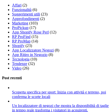
Affari
(2)
Funzionalità
(6)
Suggerimenti utili
(23)
Approfondimenti
(2)
Marketing
(103)
ProPickup
(17)
App Shopify Rose Perl
(12)
RP ProFind
(15)
RP ProMap
(14)
Shopify
(23)
App Localizzatore Negozi
(8)
App Ritiro in Negozio
(8)
Tecnologia
(10)
Tendenze
(32)
Video
(26)
Post recenti
Scoperta specifica per sport: Inizia con attività e terreno, poi
conferma le scorte locali
Un localizzatore di negozi che mostra la disponibilità di taglie
in tempo reale trasforma i visitatori in acquirenti.