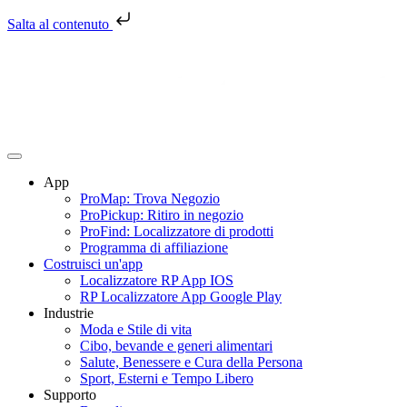
Salta al contenuto
Salta
al
contenuto
App
ProMap: Trova Negozio
ProPickup: Ritiro in negozio
ProFind: Localizzatore di prodotti
Programma di affiliazione
Costruisci un'app
Localizzatore RP App IOS
RP Localizzatore App Google Play
Industrie
Moda e Stile di vita
Cibo, bevande e generi alimentari
Salute, Benessere e Cura della Persona
Sport, Esterni e Tempo Libero
Supporto