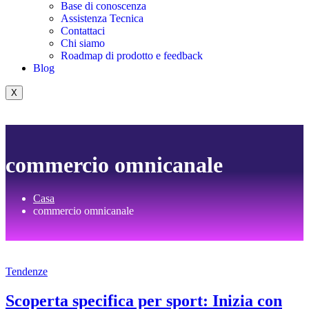
Base di conoscenza
Assistenza Tecnica
Contattaci
Chi siamo
Roadmap di prodotto e feedback
Blog
X
commercio omnicanale
Casa
commercio omnicanale
Tendenze
Scoperta specifica per sport: Inizia con