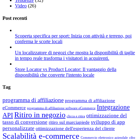
Tendenze
(32)
Video
(26)
Post recenti
Scoperta specifica per sport: Inizia con attività e terreno, poi
conferma le scorte locali
Un localizzatore di negozi che mostra la disponibilità di taglie
in tempo reale trasforma i visitatori in acquirenti.
Store Locator vs Product Locator: Il vantaggio della
disponibilità che converte l'intento locale
Tag
programma di affiliazione
programma di affiliazione
Integrazione
eCommerce
programma di affiliazione software eCommerce
Ritiro in negozio
API
ottimizzazione del
clicca e ritira
tasso di conversione
sviluppo di app
ritiro sul marciapiede
personalizzate
ottimizzazione dell'esperienza del cliente
Scalabilità e-commerce
Commercio elettronico aziendale
cibo