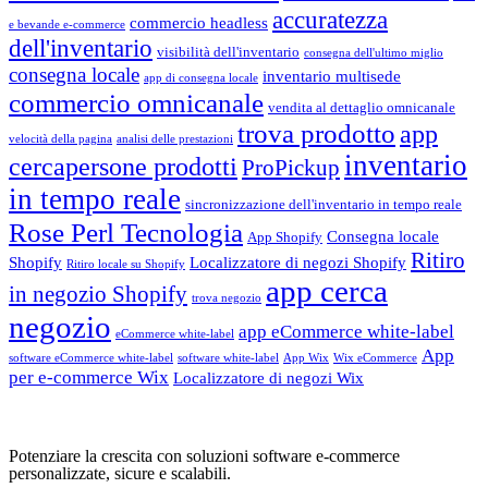
accuratezza
commercio headless
e bevande e-commerce
dell'inventario
visibilità dell'inventario
consegna dell'ultimo miglio
consegna locale
inventario multisede
app di consegna locale
commercio omnicanale
vendita al dettaglio omnicanale
trova prodotto
app
velocità della pagina
analisi delle prestazioni
inventario
cercapersone prodotti
ProPickup
in tempo reale
sincronizzazione dell'inventario in tempo reale
Rose Perl Tecnologia
Consegna locale
App Shopify
Ritiro
Shopify
Localizzatore di negozi Shopify
Ritiro locale su Shopify
app cerca
in negozio Shopify
trova negozio
negozio
app eCommerce white-label
eCommerce white-label
App
software eCommerce white-label
software white-label
App Wix
Wix eCommerce
per e-commerce Wix
Localizzatore di negozi Wix
Potenziare la crescita con soluzioni software e-commerce
personalizzate, sicure e scalabili.