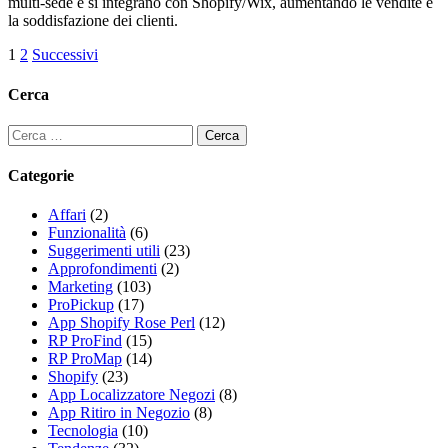
multi-sede e si integrano con Shopify/Wix, aumentando le vendite e
la soddisfazione dei clienti.
1
2
Successivi
Cerca
Categorie
Affari
(2)
Funzionalità
(6)
Suggerimenti utili
(23)
Approfondimenti
(2)
Marketing
(103)
ProPickup
(17)
App Shopify Rose Perl
(12)
RP ProFind
(15)
RP ProMap
(14)
Shopify
(23)
App Localizzatore Negozi
(8)
App Ritiro in Negozio
(8)
Tecnologia
(10)