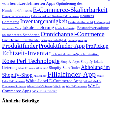
von benutzerdefinierten Apps
Optimierung des
E-Commerce-Skalierbarkeit
Kundenerlebnisses
Headless
Enterprise E-Commerce
Lebensmittel und Getränke E-Commerce
Inventargenauigkeit
Commerce
Bestandsübersicht
Lieferung auf
lokale Lieferung
Bestandsverwaltung
der letzten Meile
lokale Liefer-App
Omnichannel-Commerce
an mehreren Standorten
Omnichannel-Einzelhandel
Seitengeschwindigkeit
Leistungsanalyse
Produktfinder
Produktfinder-App
ProPickup
Echtzeit-Inventar
Echtzeit-Inventar-Synchronisation
Rose Perl Technologie
Shopify lokale
Shopify-Apps
Abholung im
Lieferung
Shopify-Storefinder
Shopify lokale Abholung
Filialfinder-App
Shopify-Shop
Filialfinder
White-
White-Label E-Commerce Apps
Label E-Commerce
White-Label E-
Wix E-
Commerce Software
White-Label-Software
Wix Apps
Wix E-Commerce
Commerce Apps
Wix Filialfinder
Ähnliche Beiträge