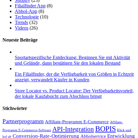
Shopify
(23)
Filialfinder App
(8)
Abhol-App
(8)
Technologie
(10)
Trends
(32)
Videos
(26)
Neueste Beiträge
Sportartspezifische Entdeckung: Beginnen Sie mit Aktivität
und Gelände, dann bestätigen Sie den lokalen Bestand
Ein Filialfinder, der die Verfügbarkeit von Größen in Echtzeit
anzeigt, verwandelt Käufer in Kunden
Store Locator vs. Product Locator: Der Verfügbarkeitsvorteil,
der lokale Kaufabsicht zum Abschluss bringt
Stichwörter
Partnerprogramm
Affiliate-Programm E-Commerce
Affiliate-
BOPIS
API-Integration
Programm E-Commerce-Software
Klick und
Conversion-Rate-Optimierung
Entwicklung
Abholservice
hol ab