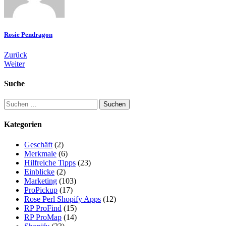
Rosie Pendragon
Beitrags-
Zurück
Weiter
Navigation
Suche
Suche
nach:
Kategorien
Geschäft
(2)
Merkmale
(6)
Hilfreiche Tipps
(23)
Einblicke
(2)
Marketing
(103)
ProPickup
(17)
Rose Perl Shopify Apps
(12)
RP ProFind
(15)
RP ProMap
(14)