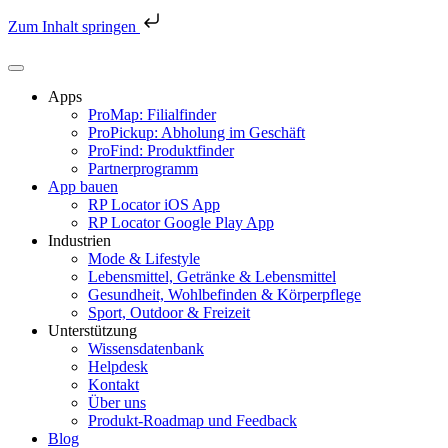
Zum Inhalt springen
Zum
Inhalt
springen
Apps
ProMap: Filialfinder
ProPickup: Abholung im Geschäft
ProFind: Produktfinder
Partnerprogramm
App bauen
RP Locator iOS App
RP Locator Google Play App
Industrien
Mode & Lifestyle
Lebensmittel, Getränke & Lebensmittel
Gesundheit, Wohlbefinden & Körperpflege
Sport, Outdoor & Freizeit
Unterstützung
Wissensdatenbank
Helpdesk
Kontakt
Über uns
Produkt-Roadmap und Feedback
Blog