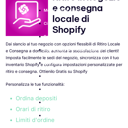
e consegna
Moda e Stile di vita
locale di
Cibo, bevande e generi alimentari
Shopify
Salute, Benessere e Cura della Persona
Dai slancio al tuo negozio con opzioni flessibili di Ritiro Locale
Sport, Esterni e Tempo Libero
e Consegna a domicilio: aumenta la soddisfazione dei clienti!
Imposta facilmente le sedi del negozio, sincronizza con il tuo
Supporto
inventario Shopify e configura impostazioni personalizzate per
ritiro e consegna.
Ottienilo Gratis su Shopify
Base di conoscenza
Personalizza le tue funzionalità:
Assistenza Tecnica
Ordina depositi
Contattaci
Orari di ritiro
Chi siamo
Limiti d'ordine