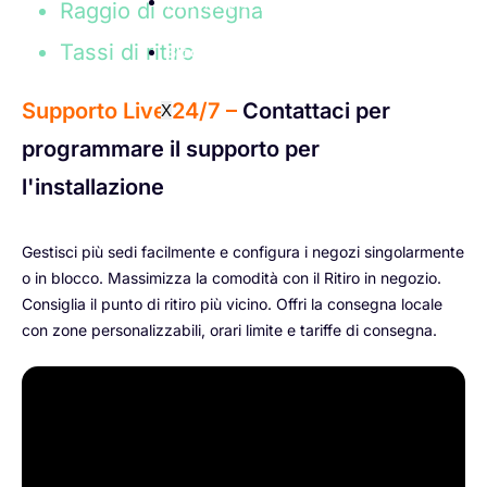
Roadmap di prodotto e feedback
Raggio di consegna
Tassi di ritiro
Blog
Supporto Live 24/7 –
Contattaci per
X
programmare il supporto per
l'installazione
Gestisci più sedi facilmente e configura i negozi singolarmente
o in blocco. Massimizza la comodità con il Ritiro in negozio.
Consiglia il punto di ritiro più vicino. Offri la consegna locale
con zone personalizzabili, orari limite e tariffe di consegna.