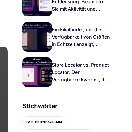
Entdeckung: Beginnen
Sie mit Aktivität und
Gelände, dann bestätigen
Sie den lokalen Bestand
Ein Filialfinder, der die
Verfügbarkeit von Größen
in Echtzeit anzeigt,
verwandelt Käufer in
Kunden
Store Locator vs. Product
Locator: Der
Verfügbarkeitsvorteil, der
lokale Kaufabsicht zum
Abschluss bringt
Stichwörter
PARTNERPROGRAMM